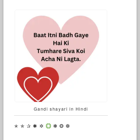
Gandi shayari in Hindi
✭ ✯ ✰ ✱ ✲
❃ ❂ ❁