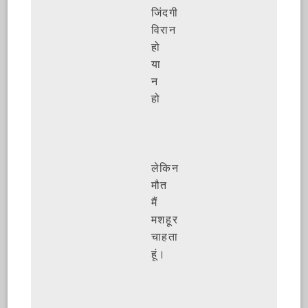
जिंदगी
विरान
हो
या
न
हो
लेकिन
मौत
मैं
मशहूर
चाहता
हूं।