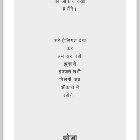
की औकात देखी
है मैंने।
अरे हैसियत देख
कर
हम सर नही
झुकाते
इज्जत तभी
मिलेगी जब
औकात में
रहोगे।
थोड़ा