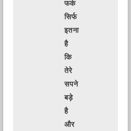
फर्क
सिर्फ
इतना
है
कि
तेरे
सपने
बड़े
है
और