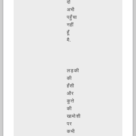
दो
अभी
पहुँचा
नहीं
हूँ
मै.
लड़की
की
हँसी
और
कुत्ते
की
खामोशी
पर
कभी