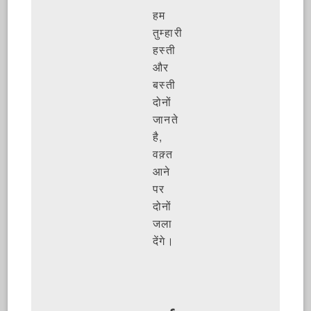
हम
तुम्हारी
हस्ती
और
बस्ती
दोनों
जानते
है,
वक़्त
आने
पर
दोनों
जला
देंगे।