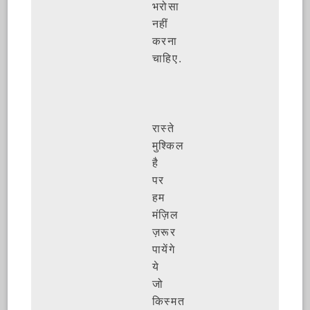
भरोसा
नहीं
करना
चाहिए.
रास्ते
मुश्किल
है
पर
हम
मंज़िल
ज़रूर
पायेंगे
ये
जो
किस्मत